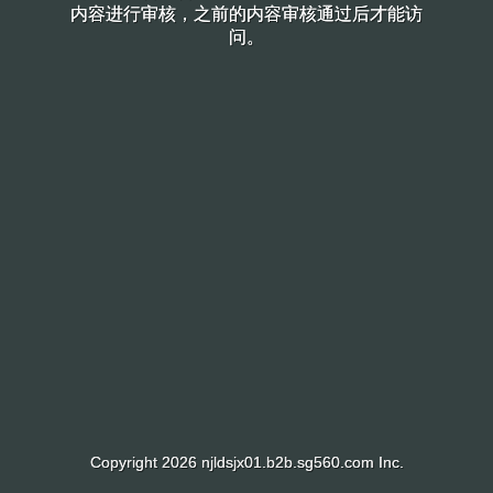
内容进行审核，之前的内容审核通过后才能访
内容进行审核，之前的内容审核通过后才能访
问。
问。
Copyright 2026 njldsjx01.b2b.sg560.com Inc.
Copyright 2026 njldsjx01.b2b.sg560.com Inc.