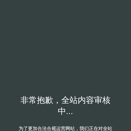
非常抱歉，全站内容审核
非常抱歉，全站内容审核
中...
中...
为了更加合法合规运营网站，我们正在对全站
为了更加合法合规运营网站，我们正在对全站