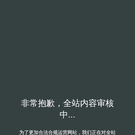
非常抱歉，全站内容审核
非常抱歉，全站内容审核
中...
中...
为了更加合法合规运营网站，我们正在对全站
为了更加合法合规运营网站，我们正在对全站