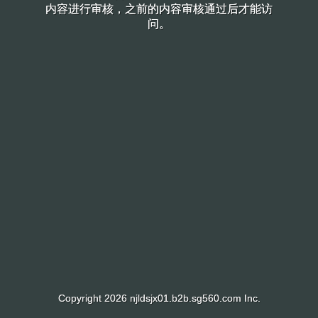
内容进行审核，之前的内容审核通过后才能访
内容进行审核，之前的内容审核通过后才能访
问。
问。
Copyright 2026 njldsjx01.b2b.sg560.com Inc.
Copyright 2026 njldsjx01.b2b.sg560.com Inc.