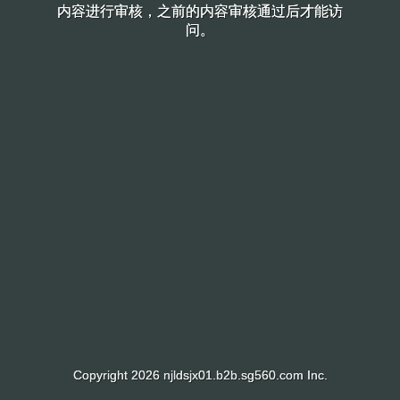
内容进行审核，之前的内容审核通过后才能访
内容进行审核，之前的内容审核通过后才能访
问。
问。
Copyright 2026 njldsjx01.b2b.sg560.com Inc.
Copyright 2026 njldsjx01.b2b.sg560.com Inc.