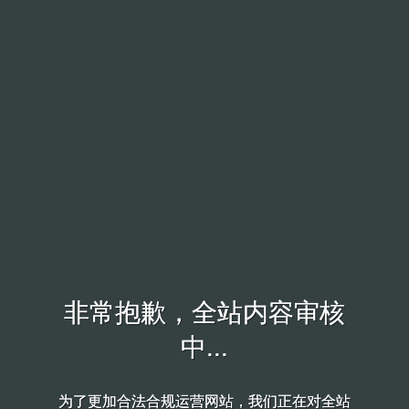
非常抱歉，全站内容审核
非常抱歉，全站内容审核
中...
中...
为了更加合法合规运营网站，我们正在对全站
为了更加合法合规运营网站，我们正在对全站