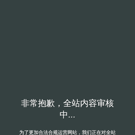
非常抱歉，全站内容审核
非常抱歉，全站内容审核
中...
中...
为了更加合法合规运营网站，我们正在对全站
为了更加合法合规运营网站，我们正在对全站