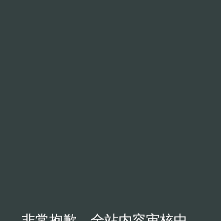
非常抱歉，全站内容审核中...
非常抱歉，全站内容审核中...