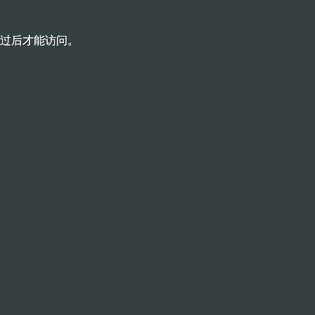
过后才能访问。
过后才能访问。