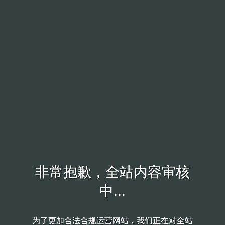
非常抱歉，全站内容审核
非常抱歉，全站内容审核
中...
中...
为了更加合法合规运营网站，我们正在对全站
为了更加合法合规运营网站，我们正在对全站