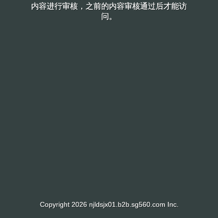
内容进行审核，之前的内容审核通过后才能访
内容进行审核，之前的内容审核通过后才能访
问。
问。
Copyright 2026 njldsjx01.b2b.sg560.com Inc.
Copyright 2026 njldsjx01.b2b.sg560.com Inc.