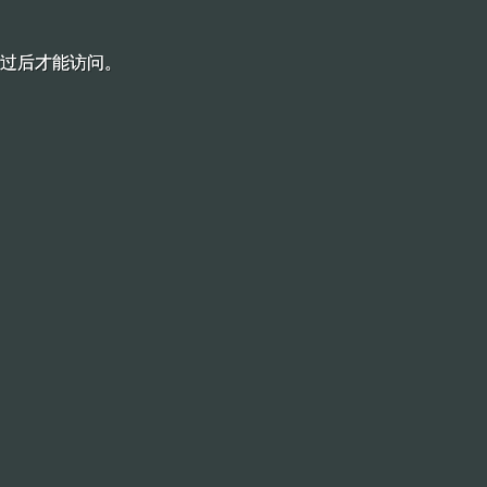
过后才能访问。
过后才能访问。