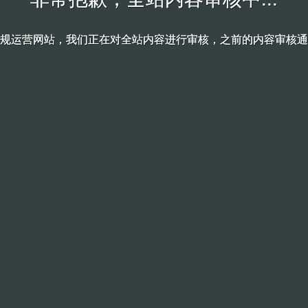
规运营网站，我们正在对全站内容进行审核，之前的内容审核通
规运营网站，我们正在对全站内容进行审核，之前的内容审核通