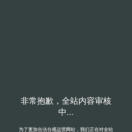
非常抱歉，全站内容审核
非常抱歉，全站内容审核
中...
中...
为了更加合法合规运营网站，我们正在对全站
为了更加合法合规运营网站，我们正在对全站