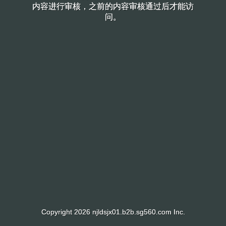
内容进行审核，之前的内容审核通过后才能访
内容进行审核，之前的内容审核通过后才能访
问。
问。
Copyright 2026 njldsjx01.b2b.sg560.com Inc.
Copyright 2026 njldsjx01.b2b.sg560.com Inc.