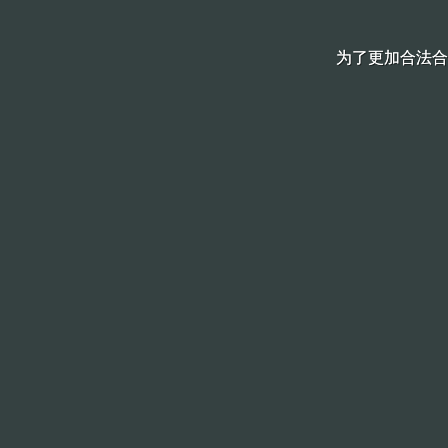
为了更加合法合
为了更加合法合