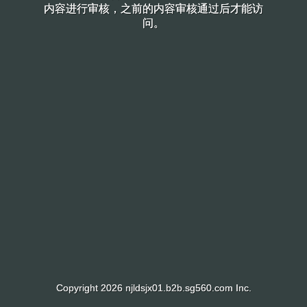
内容进行审核，之前的内容审核通过后才能访
内容进行审核，之前的内容审核通过后才能访
问。
问。
Copyright 2026 njldsjx01.b2b.sg560.com Inc.
Copyright 2026 njldsjx01.b2b.sg560.com Inc.