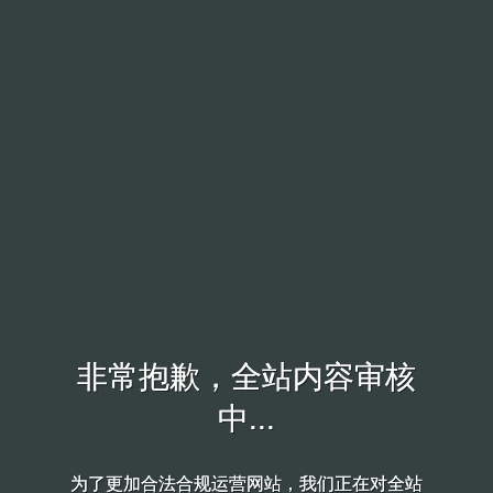
非常抱歉，全站内容审核
非常抱歉，全站内容审核
中...
中...
为了更加合法合规运营网站，我们正在对全站
为了更加合法合规运营网站，我们正在对全站