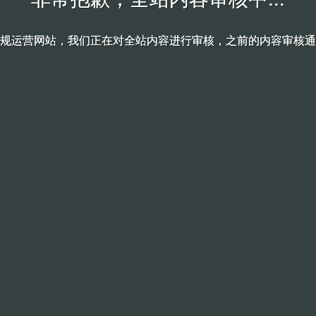
规运营网站，我们正在对全站内容进行审核，之前的内容审核通
规运营网站，我们正在对全站内容进行审核，之前的内容审核通