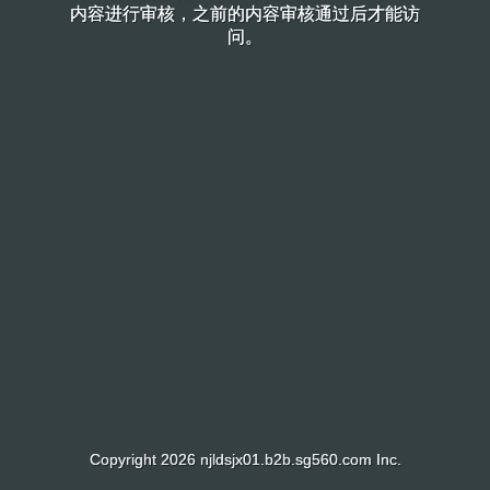
内容进行审核，之前的内容审核通过后才能访
内容进行审核，之前的内容审核通过后才能访
问。
问。
Copyright 2026 njldsjx01.b2b.sg560.com Inc.
Copyright 2026 njldsjx01.b2b.sg560.com Inc.