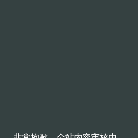
非常抱歉，全站内容审核中...
非常抱歉，全站内容审核中...