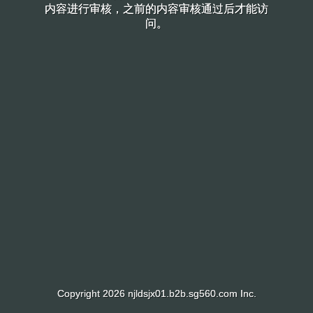
内容进行审核，之前的内容审核通过后才能访
内容进行审核，之前的内容审核通过后才能访
问。
问。
Copyright 2026 njldsjx01.b2b.sg560.com Inc.
Copyright 2026 njldsjx01.b2b.sg560.com Inc.