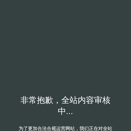
非常抱歉，全站内容审核
非常抱歉，全站内容审核
中...
中...
为了更加合法合规运营网站，我们正在对全站
为了更加合法合规运营网站，我们正在对全站