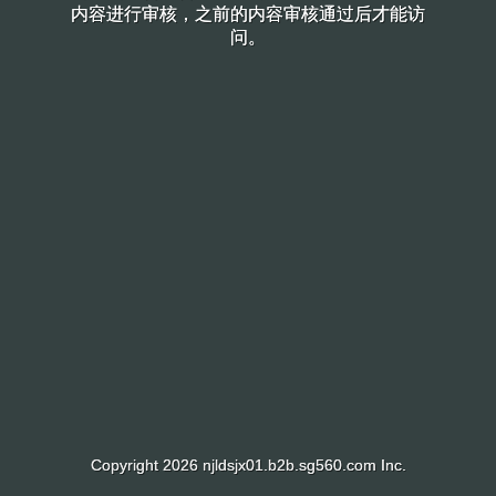
内容进行审核，之前的内容审核通过后才能访
内容进行审核，之前的内容审核通过后才能访
问。
问。
Copyright 2026 njldsjx01.b2b.sg560.com Inc.
Copyright 2026 njldsjx01.b2b.sg560.com Inc.