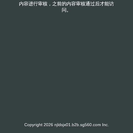
内容进行审核，之前的内容审核通过后才能访
内容进行审核，之前的内容审核通过后才能访
问。
问。
Copyright 2026 njldsjx01.b2b.sg560.com Inc.
Copyright 2026 njldsjx01.b2b.sg560.com Inc.