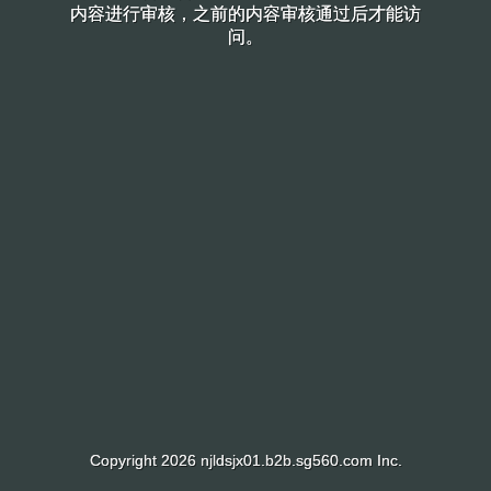
内容进行审核，之前的内容审核通过后才能访
内容进行审核，之前的内容审核通过后才能访
问。
问。
Copyright 2026 njldsjx01.b2b.sg560.com Inc.
Copyright 2026 njldsjx01.b2b.sg560.com Inc.