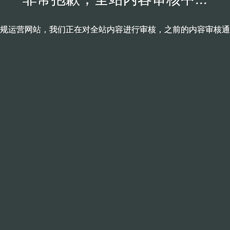
规运营网站，我们正在对全站内容进行审核，之前的内容审核通
规运营网站，我们正在对全站内容进行审核，之前的内容审核通