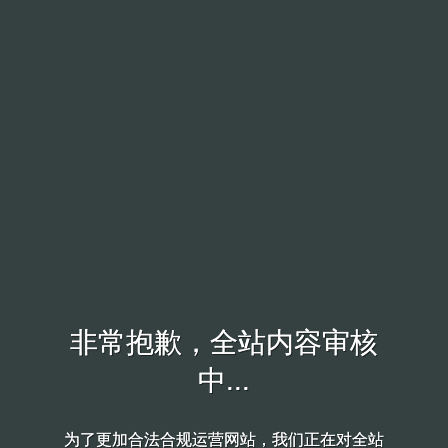
非常抱歉，全站内容审核
非常抱歉，全站内容审核
中...
中...
为了更加合法合规运营网站，我们正在对全站
为了更加合法合规运营网站，我们正在对全站