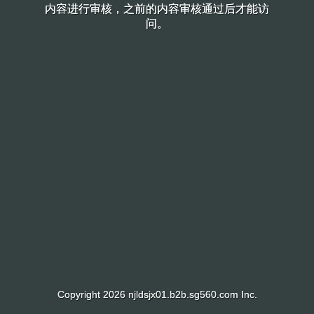
内容进行审核，之前的内容审核通过后才能访
内容进行审核，之前的内容审核通过后才能访
问。
问。
Copyright 2026 njldsjx01.b2b.sg560.com Inc.
Copyright 2026 njldsjx01.b2b.sg560.com Inc.