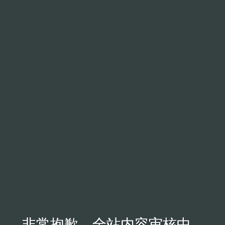
非常抱歉，全站内容审核中...
非常抱歉，全站内容审核中...