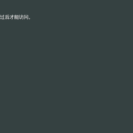
过后才能访问。
过后才能访问。