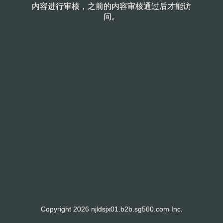
内容进行审核，之前的内容审核通过后才能访
内容进行审核，之前的内容审核通过后才能访
问。
问。
Copyright 2026 njldsjx01.b2b.sg560.com Inc.
Copyright 2026 njldsjx01.b2b.sg560.com Inc.