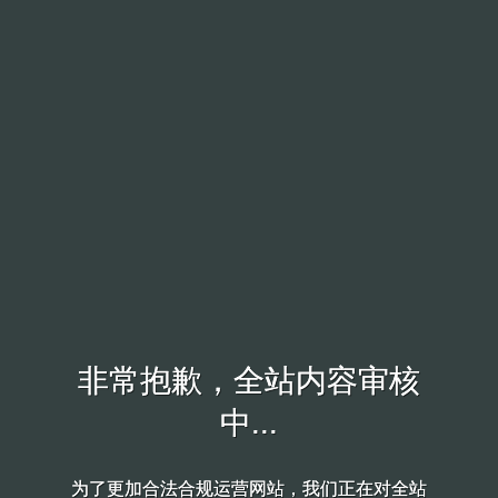
非常抱歉，全站内容审核
非常抱歉，全站内容审核
中...
中...
为了更加合法合规运营网站，我们正在对全站
为了更加合法合规运营网站，我们正在对全站