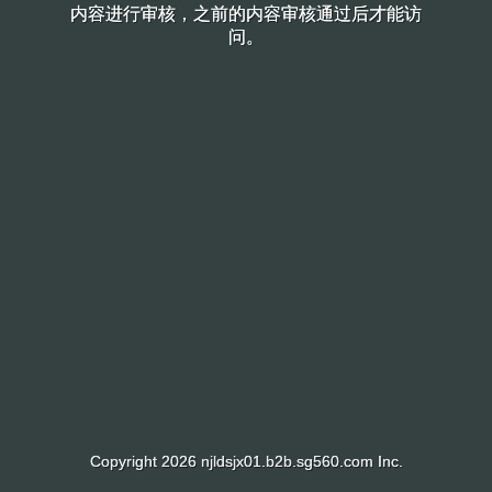
内容进行审核，之前的内容审核通过后才能访
内容进行审核，之前的内容审核通过后才能访
问。
问。
Copyright 2026 njldsjx01.b2b.sg560.com Inc.
Copyright 2026 njldsjx01.b2b.sg560.com Inc.