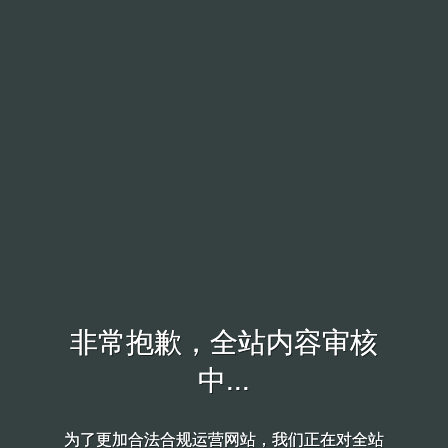
非常抱歉，全站内容审核
非常抱歉，全站内容审核
中...
中...
为了更加合法合规运营网站，我们正在对全站
为了更加合法合规运营网站，我们正在对全站