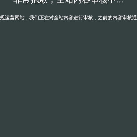
规运营网站，我们正在对全站内容进行审核，之前的内容审核通
规运营网站，我们正在对全站内容进行审核，之前的内容审核通