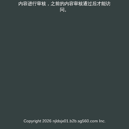
内容进行审核，之前的内容审核通过后才能访
内容进行审核，之前的内容审核通过后才能访
问。
问。
Copyright 2026 njldsjx01.b2b.sg560.com Inc.
Copyright 2026 njldsjx01.b2b.sg560.com Inc.