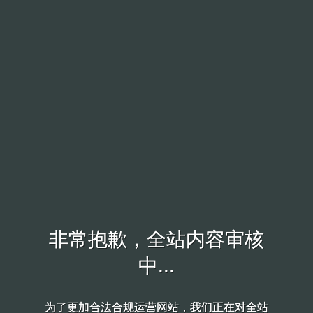
非常抱歉，全站内容审核
非常抱歉，全站内容审核
中...
中...
为了更加合法合规运营网站，我们正在对全站
为了更加合法合规运营网站，我们正在对全站