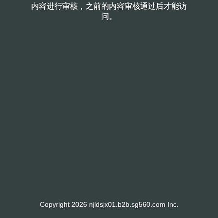
内容进行审核，之前的内容审核通过后才能访
内容进行审核，之前的内容审核通过后才能访
问。
问。
Copyright 2026 njldsjx01.b2b.sg560.com Inc.
Copyright 2026 njldsjx01.b2b.sg560.com Inc.