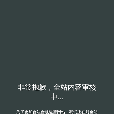
非常抱歉，全站内容审核
非常抱歉，全站内容审核
中...
中...
为了更加合法合规运营网站，我们正在对全站
为了更加合法合规运营网站，我们正在对全站