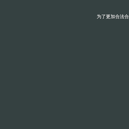
为了更加合法合
为了更加合法合