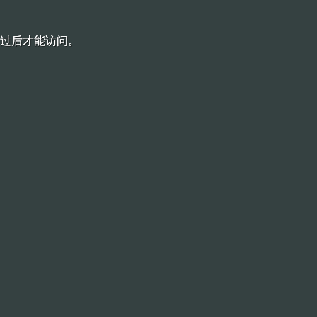
过后才能访问。
过后才能访问。