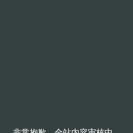
非常抱歉，全站内容审核中...
非常抱歉，全站内容审核中...