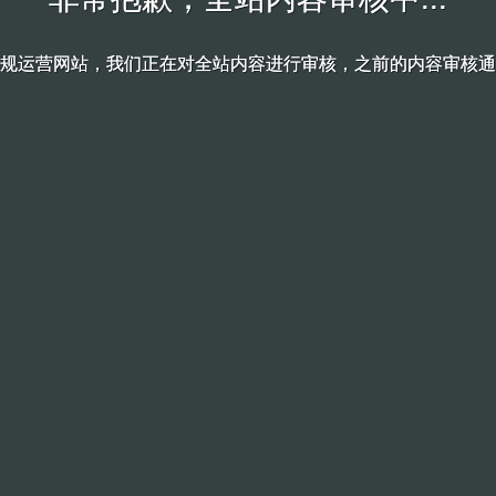
规运营网站，我们正在对全站内容进行审核，之前的内容审核通
规运营网站，我们正在对全站内容进行审核，之前的内容审核通