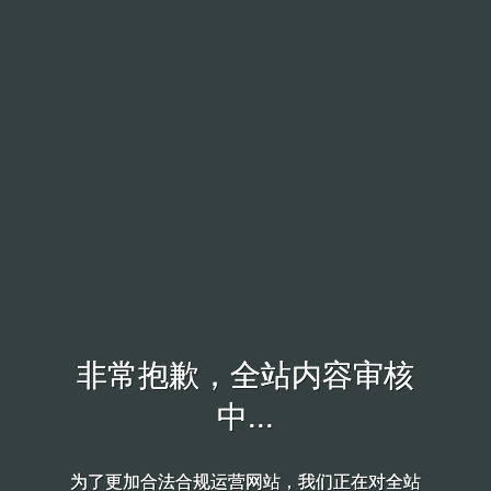
非常抱歉，全站内容审核
非常抱歉，全站内容审核
中...
中...
为了更加合法合规运营网站，我们正在对全站
为了更加合法合规运营网站，我们正在对全站