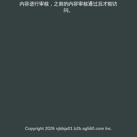
内容进行审核，之前的内容审核通过后才能访
内容进行审核，之前的内容审核通过后才能访
问。
问。
Copyright 2026 njldsjx01.b2b.sg560.com Inc.
Copyright 2026 njldsjx01.b2b.sg560.com Inc.