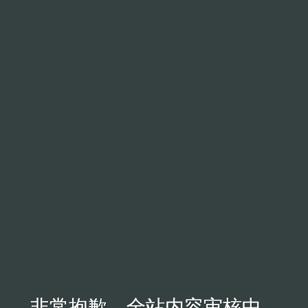
非常抱歉，全站内容审核中...
非常抱歉，全站内容审核中...