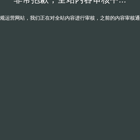
规运营网站，我们正在对全站内容进行审核，之前的内容审核通
规运营网站，我们正在对全站内容进行审核，之前的内容审核通