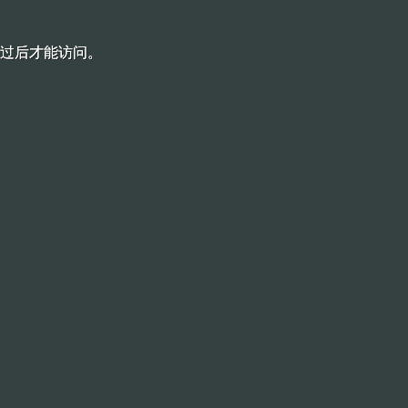
过后才能访问。
过后才能访问。