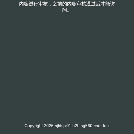
内容进行审核，之前的内容审核通过后才能访
内容进行审核，之前的内容审核通过后才能访
问。
问。
Copyright 2026 njldsjx01.b2b.sg560.com Inc.
Copyright 2026 njldsjx01.b2b.sg560.com Inc.