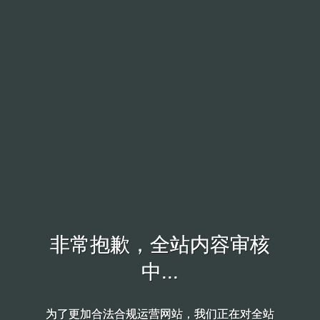
非常抱歉，全站内容审核
非常抱歉，全站内容审核
中...
中...
为了更加合法合规运营网站，我们正在对全站
为了更加合法合规运营网站，我们正在对全站