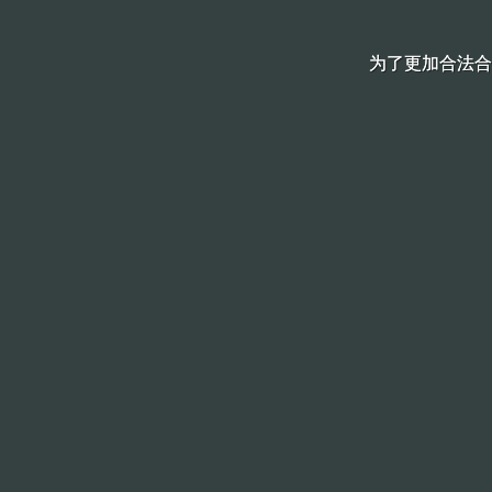
为了更加合法合
为了更加合法合