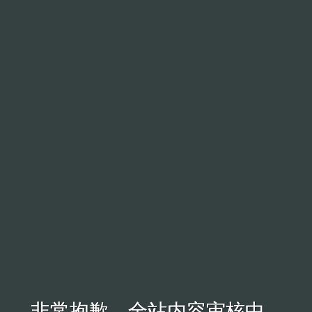
非常抱歉，全站内容审核中...
非常抱歉，全站内容审核中...