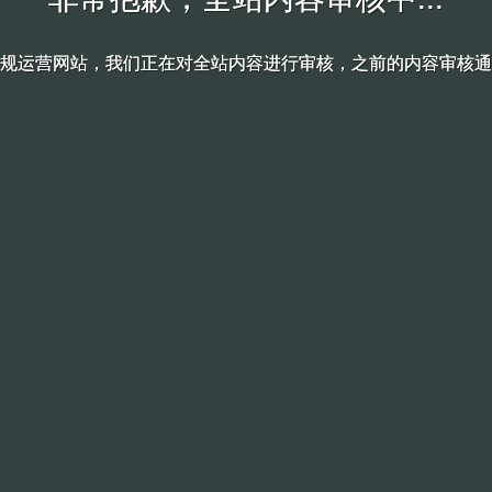
规运营网站，我们正在对全站内容进行审核，之前的内容审核通
规运营网站，我们正在对全站内容进行审核，之前的内容审核通