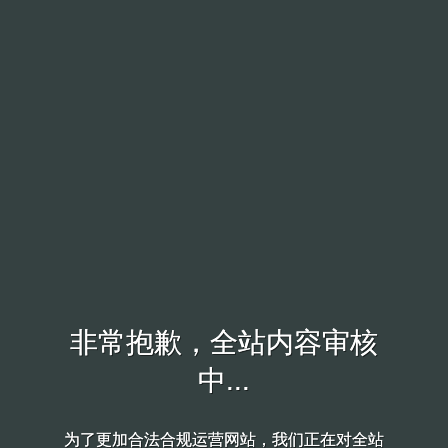
非常抱歉，全站内容审核
非常抱歉，全站内容审核
中...
中...
为了更加合法合规运营网站，我们正在对全站
为了更加合法合规运营网站，我们正在对全站