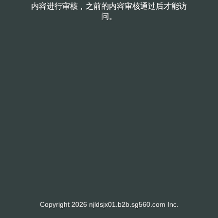
内容进行审核，之前的内容审核通过后才能访
内容进行审核，之前的内容审核通过后才能访
问。
问。
Copyright 2026 njldsjx01.b2b.sg560.com Inc.
Copyright 2026 njldsjx01.b2b.sg560.com Inc.