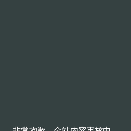
非常抱歉，全站内容审核中...
非常抱歉，全站内容审核中...