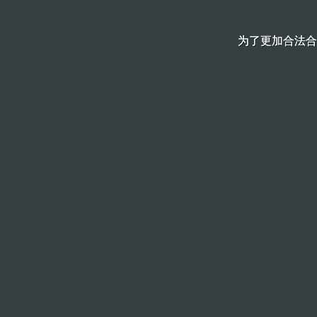
为了更加合法合
为了更加合法合