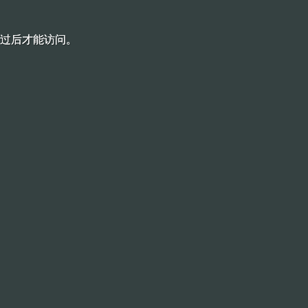
过后才能访问。
过后才能访问。