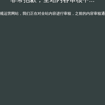
规运营网站，我们正在对全站内容进行审核，之前的内容审核通
规运营网站，我们正在对全站内容进行审核，之前的内容审核通