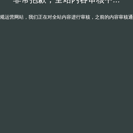
规运营网站，我们正在对全站内容进行审核，之前的内容审核通
规运营网站，我们正在对全站内容进行审核，之前的内容审核通