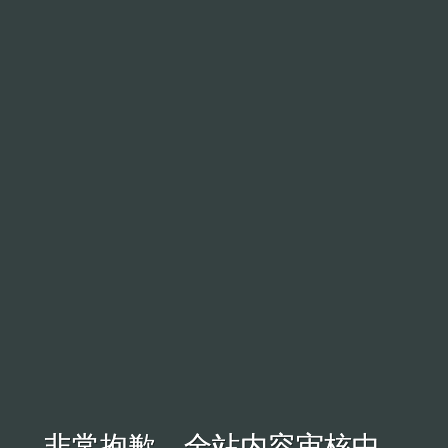
非常抱歉，全站内容审核中...
非常抱歉，全站内容审核中...