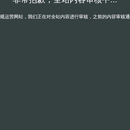
规运营网站，我们正在对全站内容进行审核，之前的内容审核通
规运营网站，我们正在对全站内容进行审核，之前的内容审核通