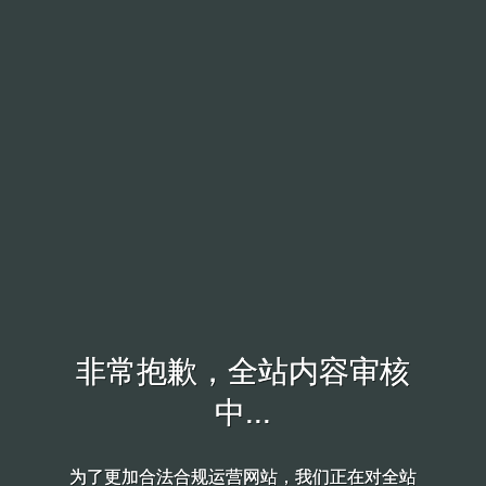
非常抱歉，全站内容审核
非常抱歉，全站内容审核
中...
中...
为了更加合法合规运营网站，我们正在对全站
为了更加合法合规运营网站，我们正在对全站