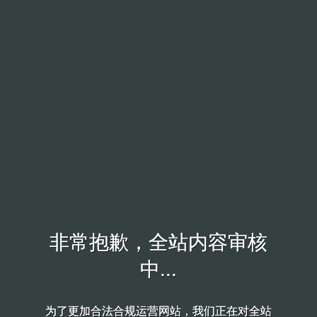
非常抱歉，全站内容审核
非常抱歉，全站内容审核
中...
中...
为了更加合法合规运营网站，我们正在对全站
为了更加合法合规运营网站，我们正在对全站