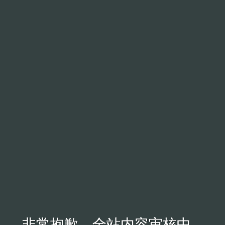
非常抱歉，全站内容审核中...
非常抱歉，全站内容审核中...