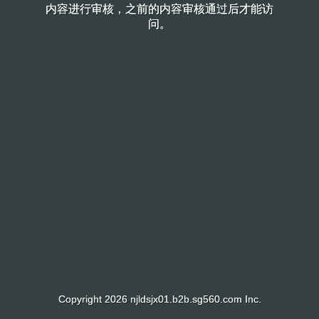
内容进行审核，之前的内容审核通过后才能访
内容进行审核，之前的内容审核通过后才能访
问。
问。
Copyright 2026 njldsjx01.b2b.sg560.com Inc.
Copyright 2026 njldsjx01.b2b.sg560.com Inc.