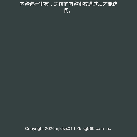
内容进行审核，之前的内容审核通过后才能访
内容进行审核，之前的内容审核通过后才能访
问。
问。
Copyright 2026 njldsjx01.b2b.sg560.com Inc.
Copyright 2026 njldsjx01.b2b.sg560.com Inc.